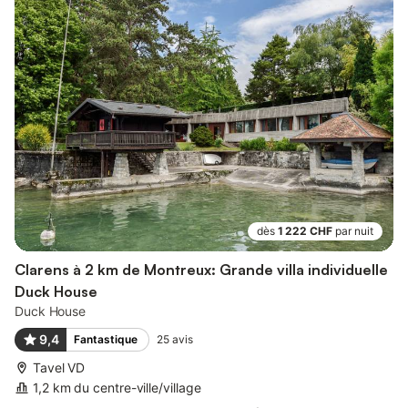
dès
1 222 CHF
par nuit
Clarens à 2 km de Montreux: Grande villa individuelle
Duck House
Duck House
9,4
Fantastique
25
avis
Tavel VD
1,2 km du centre-ville/village