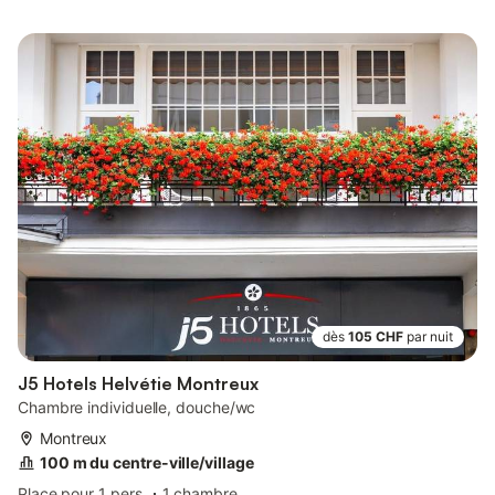
dès
105 CHF
par nuit
J5 Hotels Helvétie Montreux
Chambre individuelle, douche/wc
Montreux
100 m du centre-ville/village
Place pour 1 pers.
1 chambre