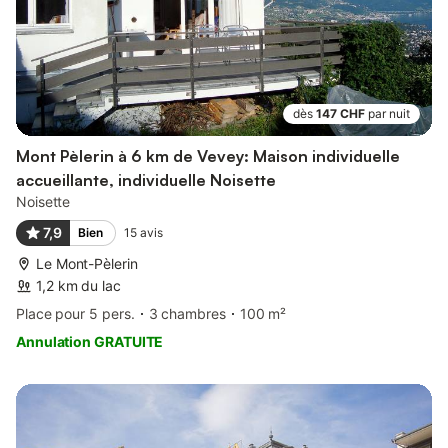
dès
147 CHF
par nuit
Mont Pèlerin à 6 km de Vevey: Maison individuelle
accueillante, individuelle Noisette
Noisette
7,9
Bien
15
avis
Le Mont-Pèlerin
1,2 km du lac
Place pour 5 pers.
3 chambres
100 m²
Annulation GRATUITE