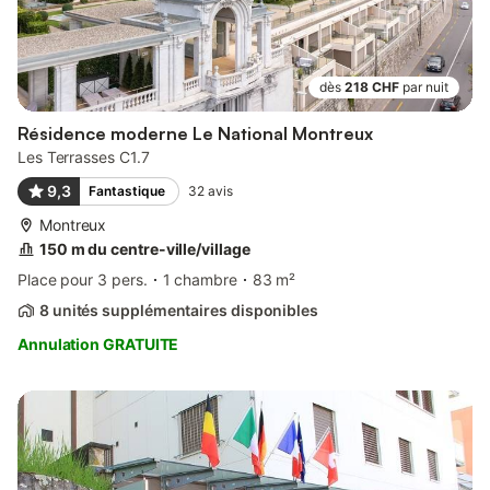
dès
218 CHF
par nuit
Résidence moderne Le National Montreux
Les Terrasses C1.7
9,3
Fantastique
32
avis
Montreux
150 m du centre-ville/village
Place pour 3 pers.
1 chambre
83 m²
8 unités supplémentaires disponibles
Annulation GRATUITE